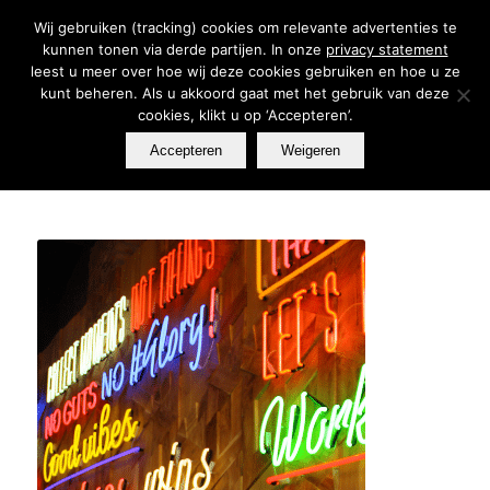
Wij gebruiken (tracking) cookies om relevante advertenties te
kunnen tonen via derde partijen. In onze
privacy statement
leest u meer over hoe wij deze cookies gebruiken en hoe u ze
kunt beheren. Als u akkoord gaat met het gebruik van deze
cookies, klikt u op ‘Accepteren’.
Accepteren
Weigeren
U bevindt zich hier:
Home
/
Portfolio
/
portfolio
/
’t Taphuys Arnhem