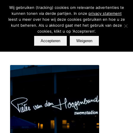
Wij gebruiken (tracking) cookies om relevante advertenties te
kunnen tonen via derde partijen. In onze
privacy statement
leest u meer over hoe wij deze cookies gebruiken en hoe u ze
kunt beheren. Als u akkoord gaat met het gebruik van deze
cookies, klikt u op ‘Accepteren’.
Accepteren
Weigeren
U bevindt zich hier:
Home
/
Portfolio
/
portfolio
/
Pieter van den Hoogeband Zwemstadion Eindhoven